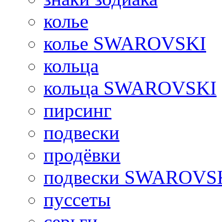
колье
колье SWAROVSKI
кольца
кольца SWAROVSKI
пирсинг
подвески
продёвки
подвески SWAROVS
пуссеты
серьги