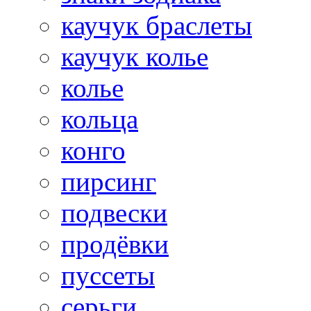
каучук браслеты
каучук колье
колье
кольца
конго
пирсинг
подвески
продёвки
пуссеты
серьги