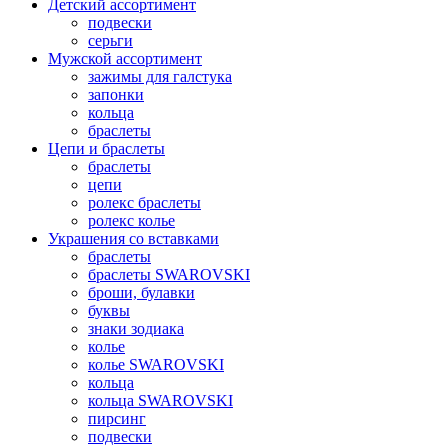
Детский ассортимент
подвески
серьги
Мужской ассортимент
зажимы для галстука
запонки
кольца
браслеты
Цепи и браслеты
браслеты
цепи
ролекс браслеты
ролекс колье
Украшения со вставками
браслеты
браслеты SWAROVSKI
броши, булавки
буквы
знаки зодиака
колье
колье SWAROVSKI
кольца
кольца SWAROVSKI
пирсинг
подвески