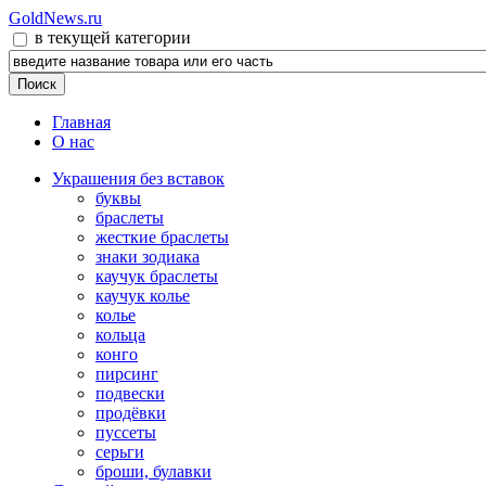
GoldNews.ru
в текущей категории
Главная
О нас
Украшения без вставок
буквы
браслеты
жесткие браслеты
знаки зодиака
каучук браслеты
каучук колье
колье
кольца
конго
пирсинг
подвески
продёвки
пуссеты
серьги
броши, булавки