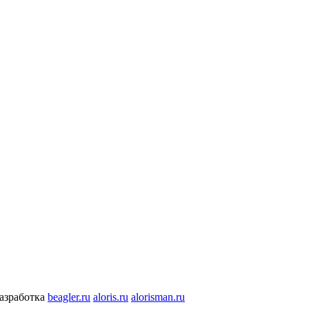
разработка
beagler.ru
aloris.ru
alorisman.ru