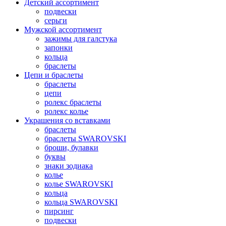
Детский ассортимент
подвески
серьги
Мужской ассортимент
зажимы для галстука
запонки
кольца
браслеты
Цепи и браслеты
браслеты
цепи
ролекс браслеты
ролекс колье
Украшения со вставками
браслеты
браслеты SWAROVSKI
броши, булавки
буквы
знаки зодиака
колье
колье SWAROVSKI
кольца
кольца SWAROVSKI
пирсинг
подвески