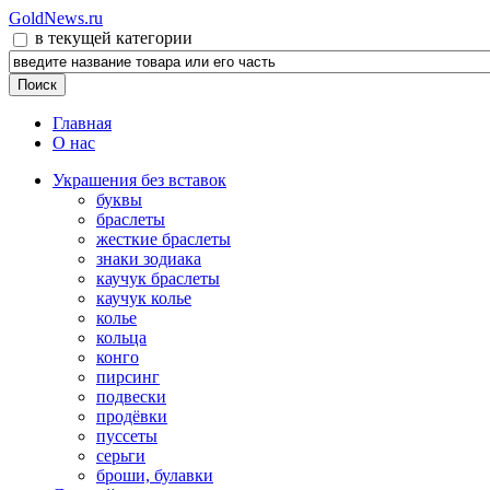
GoldNews.ru
в текущей категории
Главная
О нас
Украшения без вставок
буквы
браслеты
жесткие браслеты
знаки зодиака
каучук браслеты
каучук колье
колье
кольца
конго
пирсинг
подвески
продёвки
пуссеты
серьги
броши, булавки