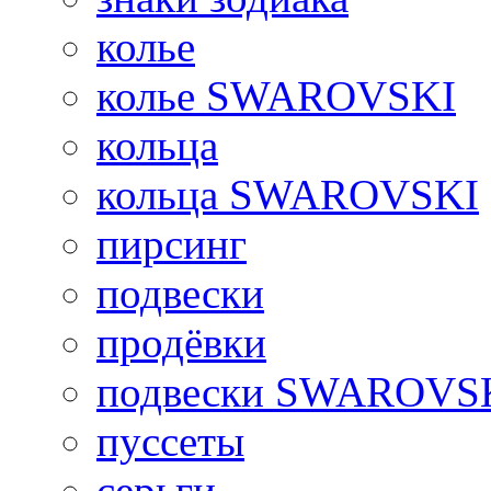
колье
колье SWAROVSKI
кольца
кольца SWAROVSKI
пирсинг
подвески
продёвки
подвески SWAROVS
пуссеты
серьги