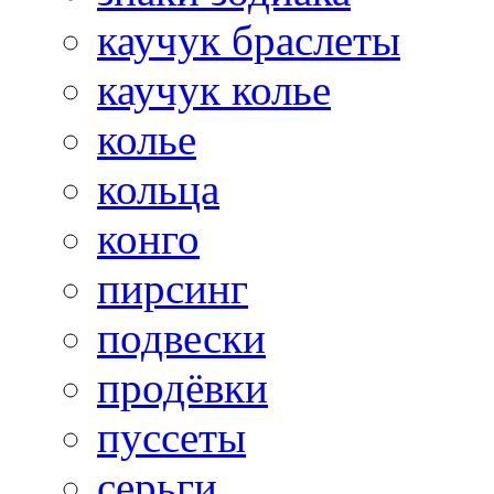
каучук браслеты
каучук колье
колье
кольца
конго
пирсинг
подвески
продёвки
пуссеты
серьги