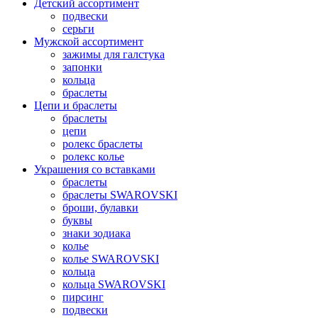
Детский ассортимент
подвески
серьги
Мужской ассортимент
зажимы для галстука
запонки
кольца
браслеты
Цепи и браслеты
браслеты
цепи
ролекс браслеты
ролекс колье
Украшения со вставками
браслеты
браслеты SWAROVSKI
броши, булавки
буквы
знаки зодиака
колье
колье SWAROVSKI
кольца
кольца SWAROVSKI
пирсинг
подвески