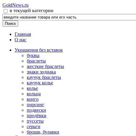
GoldNews.ru
в текущей категории
Главная
О нас
Украшения без вставок
буквы
браслеты
жесткие браслеты
знаки зодиака
каучук браслеты
каучук колье
колье
кольца
конго
пирсинг
подвески
продёвки
пуссеты
серьги
броши, булавки