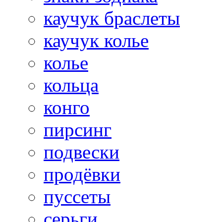
каучук браслеты
каучук колье
колье
кольца
конго
пирсинг
подвески
продёвки
пуссеты
серьги