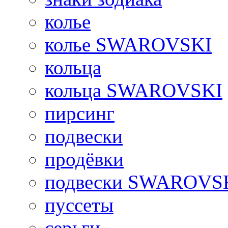
колье
колье SWAROVSKI
кольца
кольца SWAROVSKI
пирсинг
подвески
продёвки
подвески SWAROVS
пуссеты
серьги