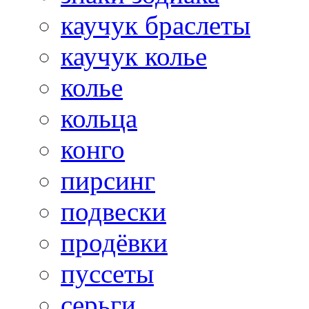
каучук браслеты
каучук колье
колье
кольца
конго
пирсинг
подвески
продёвки
пуссеты
серьги