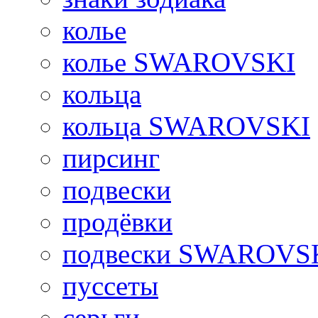
колье
колье SWAROVSKI
кольца
кольца SWAROVSKI
пирсинг
подвески
продёвки
подвески SWAROVS
пуссеты
серьги