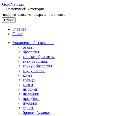
GoldNews.ru
в текущей категории
Главная
О нас
Украшения без вставок
буквы
браслеты
жесткие браслеты
знаки зодиака
каучук браслеты
каучук колье
колье
кольца
конго
пирсинг
подвески
продёвки
пуссеты
серьги
броши, булавки