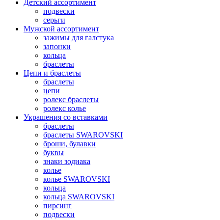
Детский ассортимент
подвески
серьги
Мужской ассортимент
зажимы для галстука
запонки
кольца
браслеты
Цепи и браслеты
браслеты
цепи
ролекс браслеты
ролекс колье
Украшения со вставками
браслеты
браслеты SWAROVSKI
броши, булавки
буквы
знаки зодиака
колье
колье SWAROVSKI
кольца
кольца SWAROVSKI
пирсинг
подвески