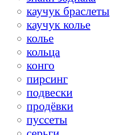
каучук браслеты
каучук колье
колье
кольца
конго
пирсинг
подвески
продёвки
пуссеты
серьги