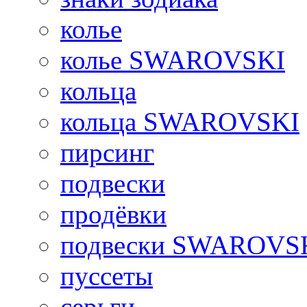
колье
колье SWAROVSKI
кольца
кольца SWAROVSKI
пирсинг
подвески
продёвки
подвески SWAROVS
пуссеты
серьги