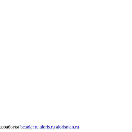
разработка
beagler.ru
aloris.ru
alorisman.ru