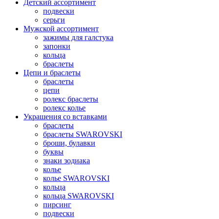
Детский ассортимент
подвески
серьги
Мужской ассортимент
зажимы для галстука
запонки
кольца
браслеты
Цепи и браслеты
браслеты
цепи
ролекс браслеты
ролекс колье
Украшения со вставками
браслеты
браслеты SWAROVSKI
броши, булавки
буквы
знаки зодиака
колье
колье SWAROVSKI
кольца
кольца SWAROVSKI
пирсинг
подвески