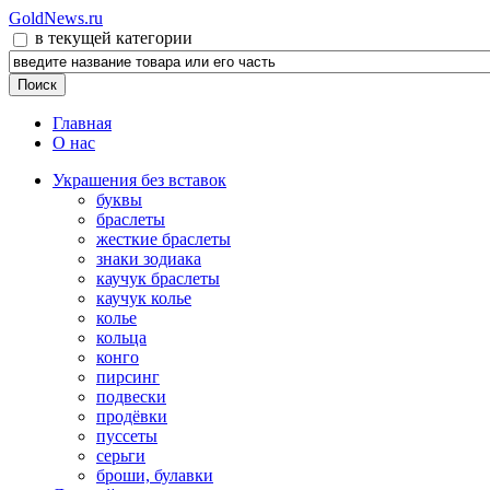
GoldNews.ru
в текущей категории
Главная
О нас
Украшения без вставок
буквы
браслеты
жесткие браслеты
знаки зодиака
каучук браслеты
каучук колье
колье
кольца
конго
пирсинг
подвески
продёвки
пуссеты
серьги
броши, булавки