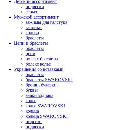
Детский ассортимент
подвески
серьги
Мужской ассортимент
зажимы для галстука
запонки
кольца
браслеты
Цепи и браслеты
браслеты
цепи
ролекс браслеты
ролекс колье
Украшения со вставками
браслеты
браслеты SWAROVSKI
броши, булавки
буквы
знаки зодиака
колье
колье SWAROVSKI
кольца
кольца SWAROVSKI
пирсинг
подвески