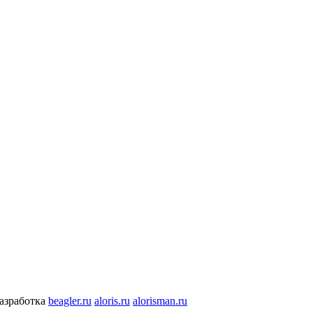
разработка
beagler.ru
aloris.ru
alorisman.ru