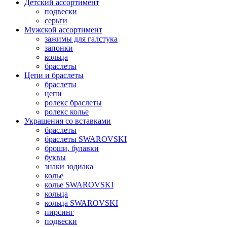
Детский ассортимент
подвески
серьги
Мужской ассортимент
зажимы для галстука
запонки
кольца
браслеты
Цепи и браслеты
браслеты
цепи
ролекс браслеты
ролекс колье
Украшения со вставками
браслеты
браслеты SWAROVSKI
броши, булавки
буквы
знаки зодиака
колье
колье SWAROVSKI
кольца
кольца SWAROVSKI
пирсинг
подвески