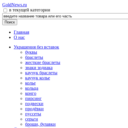
GoldNews.ru
в текущей категории
Главная
О нас
Украшения без вставок
буквы
браслеты
жесткие браслеты
знаки зодиака
каучук браслеты
каучук колье
колье
кольца
конго
пирсинг
подвески
продёвки
пуссеты
серьги
броши, булавки