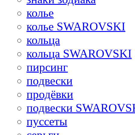
колье
колье SWAROVSKI
кольца
кольца SWAROVSKI
пирсинг
подвески
продёвки
подвески SWAROVS
пуссеты
серьги