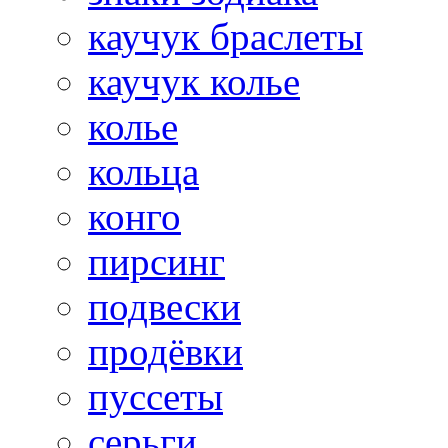
каучук браслеты
каучук колье
колье
кольца
конго
пирсинг
подвески
продёвки
пуссеты
серьги