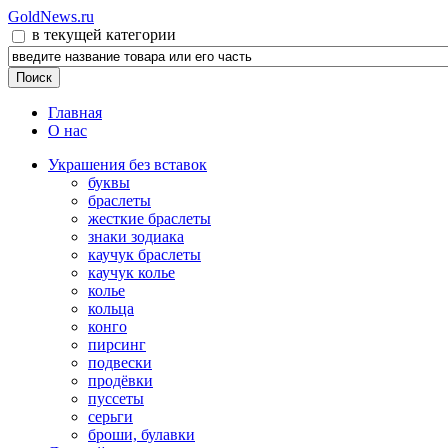
GoldNews.ru
в текущей категории
Главная
О нас
Украшения без вставок
буквы
браслеты
жесткие браслеты
знаки зодиака
каучук браслеты
каучук колье
колье
кольца
конго
пирсинг
подвески
продёвки
пуссеты
серьги
броши, булавки