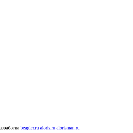
разработка
beagler.ru
aloris.ru
alorisman.ru