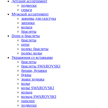
Детский ассортимент
подвески
серьги
Мужской ассортимент
зажимы для галстука
запонки
кольца
браслеты
Цепи и браслеты
браслеты
цепи
ролекс браслеты
ролекс колье
Украшения со вставками
браслеты
браслеты SWAROVSKI
броши, булавки
буквы
знаки зодиака
колье
колье SWAROVSKI
кольца
кольца SWAROVSKI
пирсинг
подвески