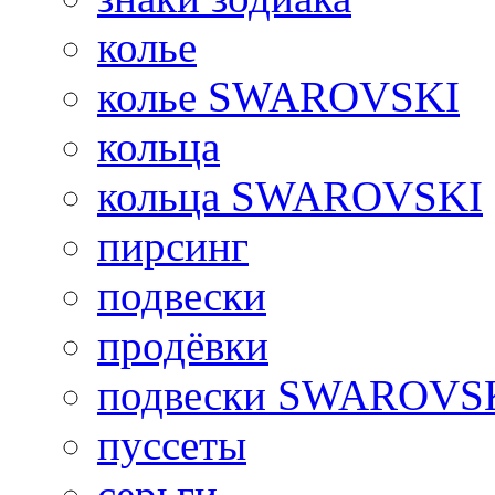
колье
колье SWAROVSKI
кольца
кольца SWAROVSKI
пирсинг
подвески
продёвки
подвески SWAROVS
пуссеты
серьги