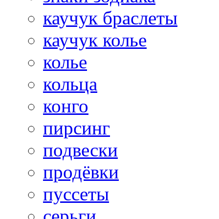
каучук браслеты
каучук колье
колье
кольца
конго
пирсинг
подвески
продёвки
пуссеты
серьги