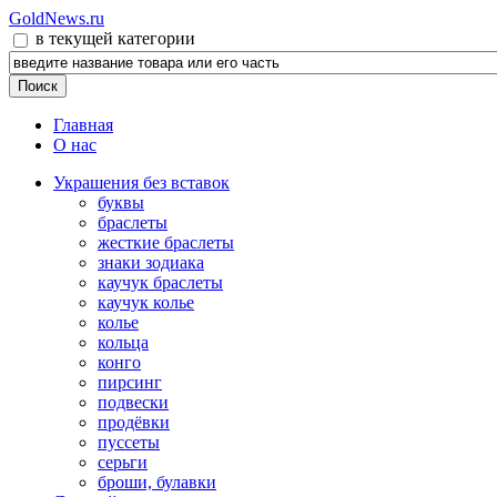
GoldNews.ru
в текущей категории
Главная
О нас
Украшения без вставок
буквы
браслеты
жесткие браслеты
знаки зодиака
каучук браслеты
каучук колье
колье
кольца
конго
пирсинг
подвески
продёвки
пуссеты
серьги
броши, булавки