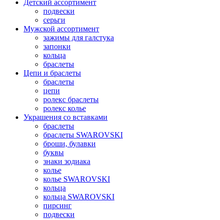
Детский ассортимент
подвески
серьги
Мужской ассортимент
зажимы для галстука
запонки
кольца
браслеты
Цепи и браслеты
браслеты
цепи
ролекс браслеты
ролекс колье
Украшения со вставками
браслеты
браслеты SWAROVSKI
броши, булавки
буквы
знаки зодиака
колье
колье SWAROVSKI
кольца
кольца SWAROVSKI
пирсинг
подвески