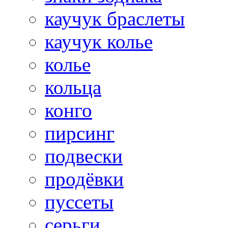
каучук браслеты
каучук колье
колье
кольца
конго
пирсинг
подвески
продёвки
пуссеты
серьги