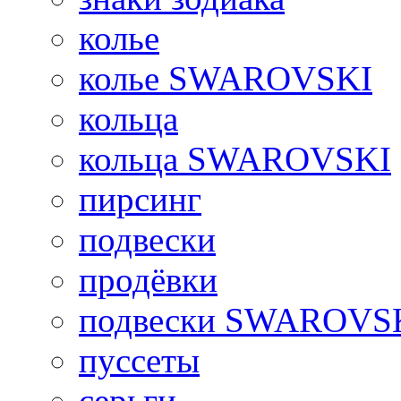
колье
колье SWAROVSKI
кольца
кольца SWAROVSKI
пирсинг
подвески
продёвки
подвески SWAROVS
пуссеты
серьги