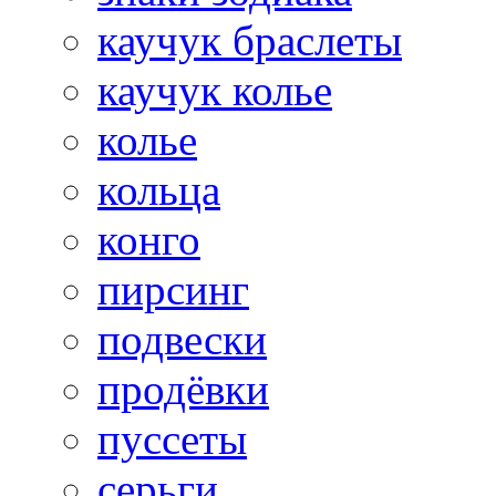
каучук браслеты
каучук колье
колье
кольца
конго
пирсинг
подвески
продёвки
пуссеты
серьги