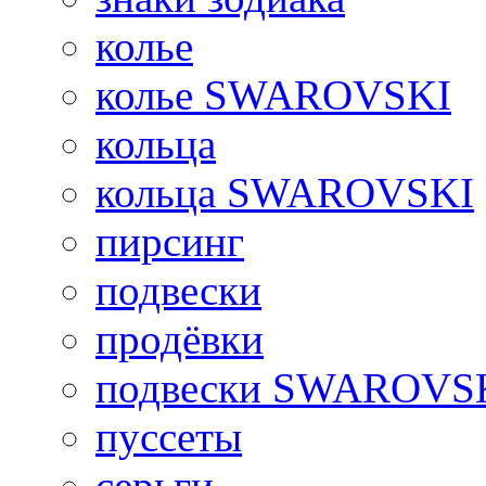
колье
колье SWAROVSKI
кольца
кольца SWAROVSKI
пирсинг
подвески
продёвки
подвески SWAROVS
пуссеты
серьги