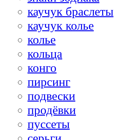
каучук браслеты
каучук колье
колье
кольца
конго
пирсинг
подвески
продёвки
пуссеты
серьги