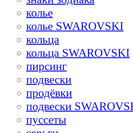
колье
колье SWAROVSKI
кольца
кольца SWAROVSKI
пирсинг
подвески
продёвки
подвески SWAROVS
пуссеты
серьги