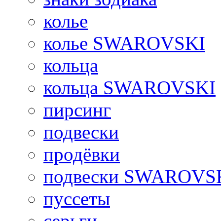
колье
колье SWAROVSKI
кольца
кольца SWAROVSKI
пирсинг
подвески
продёвки
подвески SWAROVS
пуссеты
серьги