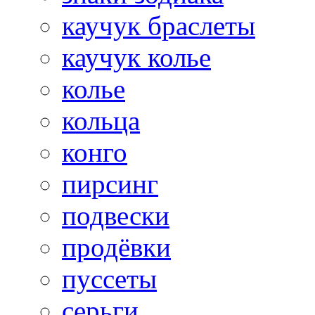
каучук браслеты
каучук колье
колье
кольца
конго
пирсинг
подвески
продёвки
пуссеты
серьги